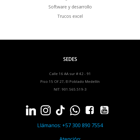
Software y desarrollo
Trucos excel
SEDES
Calle 16 AA sur # 42 - 91
Piso 15 Of 27, El Poblado Medellín
NIT: 901.565.519-3
Llámanos: +57 300 890 7554
Atención: